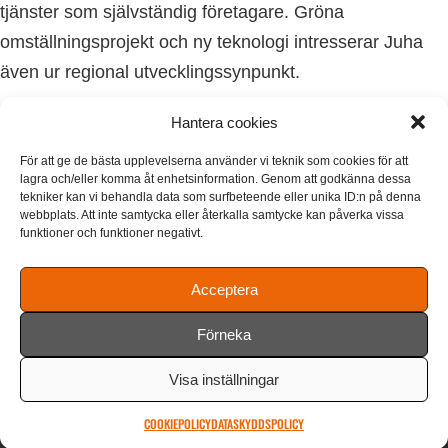
tjänster som självständig företagare. Gröna
omställningsprojekt och ny teknologi intresserar Juha
även ur regional utvecklingssynpunkt.
Juha 0504074855
Hantera cookies
juha@solarisenergy.fi
För att ge de bästa upplevelserna använder vi teknik som cookies för att
lagra och/eller komma åt enhetsinformation. Genom att godkänna dessa
tekniker kan vi behandla data som surfbeteende eller unika ID:n på denna
webbplats. Att inte samtycka eller återkalla samtycke kan påverka vissa
funktioner och funktioner negativt.
Acceptera
Förneka
Visa inställningar
Solaris Group Oy
info@solarisenergy.fi
COOKIEPOLICY
DATASKYDDSPOLICY
0111370-1